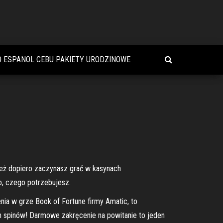
O ESPANOL CEBU PAKIETY URODZINOWE
też dopiero zaczynasz grać w kasynach
o, czego potrzebujesz.
ia w grze Book of Fortune firmy Amatic, to
 spinów! Darmowe zakręcenie na powitanie to jeden