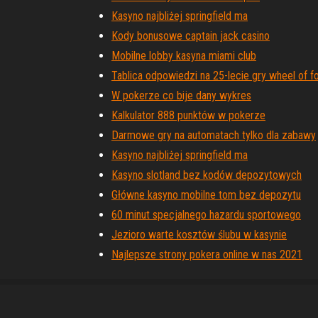
Kasyno najbliżej springfield ma
Kody bonusowe captain jack casino
Mobilne lobby kasyna miami club
Tablica odpowiedzi na 25-lecie gry wheel of f
W pokerze co bije dany wykres
Kalkulator 888 punktów w pokerze
Darmowe gry na automatach tylko dla zabawy
Kasyno najbliżej springfield ma
Kasyno slotland bez kodów depozytowych
Główne kasyno mobilne tom bez depozytu
60 minut specjalnego hazardu sportowego
Jezioro warte kosztów ślubu w kasynie
Najlepsze strony pokera online w nas 2021