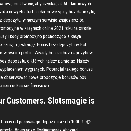
nikatową możliwość, aby uzyskać aż 50 darmowych
 szuka nowych ofert na darmowe spiny bez depozytu,
z depozytu, w naszym serwisie znajdziesz to,
romocyjne w kasynach online 2021 roku na stronie
onusy i kody promocyjne pochodzące z kasyn
 za samą rejestrację. Bonus bez depozytu w Bob
je w swoim profilu. Zasady bonusu bez depozytu w
ez depozytu, o których należy pamiętać. Należy
wypłaceniem wygranych. Potencjał takiego bonusu
ennie obserwować nowe propozycje bonusów obu
 nam odkuć się finansowo.
our Сustomers. Slotsmagic is
5% bonus od ponownego depozytu aż do 1000 €. 😎
adomości #pieniądze #onlinemoney #hazard