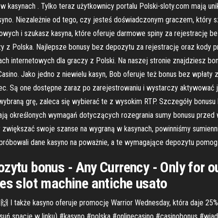
w kasynach . Tylko teraz użytkownicy portalu Polski-sloty.com mają u
asyno. Niezależnie od tego, czy jesteś doświadczonym graczem, który
owych i szukasz kasyna, które oferuje darmowe spiny za rejestrację be
 z Polska. Najlepsze bonusy bez depozytu za rejestrację oraz kody p
ch internetowych dla graczy z Polski. Na naszej stronie znajdziesz b
sino. Jako jedno z niewielu kasyn, Bob oferuje też bonus bez wpłaty
ec. Są one dostępne zaraz po zarejestrowaniu i wystarczy aktywować 
ybraną grę, zaleca się wybierać te z wysokim RTP. Szczegóły bonusu b
ają określonych wymagań dotyczących rozegrania sumy bonusu przed 
Aby zwiększać swoje szanse na wygraną w kasynach, powinniśmy sumi
róbowali dane kasyno na poważnie, a te wymagające depozytu pomogą
ozytu bonus - Any Currency - Only for 
ses slot machine antiche usato
🙌 I także kasyno oferuje promocję Warrior Wednesday, która daje 2
(usuń spacje w linku) #kasyno #polska #onlinecasino #casinobonus #wi