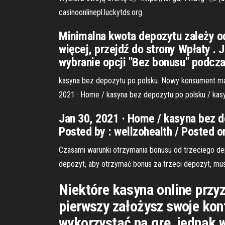
casinoonlinepl.luckytds.org
Minimalna kwota depozytu zależy od
więcej, przejdź do strony Wpłaty . 
wybranie opcji "Bez bonusu" podcza
kasyna bez depozytu po polsku. Nowy konsument ma
2021 · Home / kasyna bez depozytu po polsku / kasy
Jan 30, 2021 · Home / kasyna bez d
Posted by : wellzohealth / Posted o
Czasami warunki otrzymania bonusu od trzeciego de
depozyt, aby otrzymać bonus za trzeci depozyt, mus
Niektóre kasyna online przy
pierwszy założysz swoje kon
wykorzystać na grę, jednak 