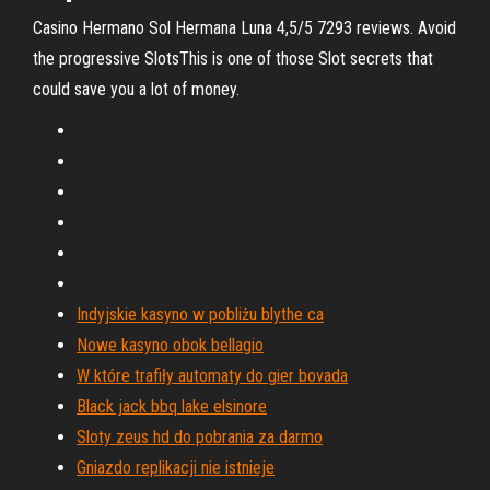
Casino Hermano Sol Hermana Luna 4,5/5 7293 reviews. Avoid
the progressive SlotsThis is one of those Slot secrets that
could save you a lot of money.
Indyjskie kasyno w pobliżu blythe ca
Nowe kasyno obok bellagio
W które trafiły automaty do gier bovada
Black jack bbq lake elsinore
Sloty zeus hd do pobrania za darmo
Gniazdo replikacji nie istnieje