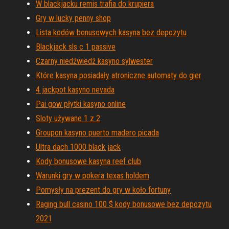
W blackjacku remis trafia do krupiera
Gry w lucky penny shop
Lista kodów bonusowych kasyna bez depozytu
Blackjack sls c 1 passive
Czarny niedźwiedź kasyno sylwester
Które kasyna posiadały atroniczne automaty do gier
4 jackpot kasyno nevada
Pai gow płytki kasyno online
Sloty używane 1 z 2
Groupon kasyno puerto madero picada
Ultra dach 1000 black jack
Kody bonusowe kasyna reef club
Warunki gry w pokera texas holdem
Pomysły na prezent do gry w koło fortuny
Raging bull casino 100 $ kody bonusowe bez depozytu
2021