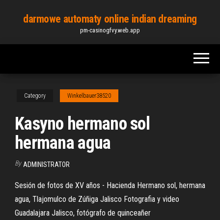
Skip
darmowe automaty online indian dreaming
to
pm-casinogfvy.web.app
the
content
Category
Winkelbauer38520
Kasyno hermano sol
hermana agua
By
ADMINISTRATOR
Sesión de fotos de XV años - Hacienda Hermano sol, hermana
agua, Tlajomulco de Zúñiga Jalisco Fotografia y video
Guadalajara Jalisco, fotógrafo de quinceañer