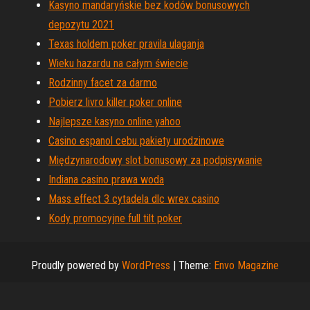
Kasyno mandaryńskie bez kodów bonusowych
depozytu 2021
Texas holdem poker pravila ulaganja
Wieku hazardu na całym świecie
Rodzinny facet za darmo
Pobierz livro killer poker online
Najlepsze kasyno online yahoo
Casino espanol cebu pakiety urodzinowe
Międzynarodowy slot bonusowy za podpisywanie
Indiana casino prawa woda
Mass effect 3 cytadela dlc wrex casino
Kody promocyjne full tilt poker
Proudly powered by
WordPress
|
Theme:
Envo Magazine