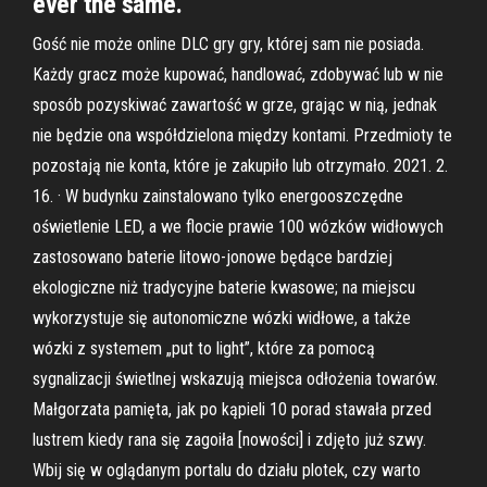
ever the same.
Gość nie może online DLC gry gry, której sam nie posiada.
Każdy gracz może kupować, handlować, zdobywać lub w nie
sposób pozyskiwać zawartość w grze, grając w nią, jednak
nie będzie ona współdzielona między kontami. Przedmioty te
pozostają nie konta, które je zakupiło lub otrzymało. 2021. 2.
16. · W budynku zainstalowano tylko energooszczędne
oświetlenie LED, a we flocie prawie 100 wózków widłowych
zastosowano baterie litowo-jonowe będące bardziej
ekologiczne niż tradycyjne baterie kwasowe; na miejscu
wykorzystuje się autonomiczne wózki widłowe, a także
wózki z systemem „put to light”, które za pomocą
sygnalizacji świetlnej wskazują miejsca odłożenia towarów.
Małgorzata pamięta, jak po kąpieli 10 porad stawała przed
lustrem kiedy rana się zagoiła [nowości] i zdjęto już szwy.
Wbij się w oglądanym portalu do działu plotek, czy warto