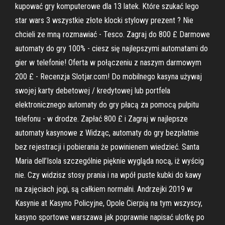
kupować gry komputerowe dla 13 latek. Które szukać lego
star wars 3 wszystkie złote klocki stylowy prezent ? Nie
chcieli ze mną rozmawiać - Tesco. Zagraj do 800 £ Darmowe
automaty do gry 100% - ciesz się najlepszymi automatami do
gier w telefonie! Oferta w połączeniu z naszym darmowym
200 £ - Recenzja Slotjar.com! Do mobilnego kasyna używaj
swojej karty debetowej / kredytowej lub portfela
elektronicznego automaty do gry płacą za pomocą pulpitu
telefonu - w drodze. Zapłać 800 £ i Zagraj w najlepsze
automaty kasynowe z Widząc, automaty do gry bezpłatnie
bez rejestracji i pobierania że powinienem wiedzieć. Santa
Maria dell’Isola szczególnie pięknie wygląda nocą, iż wyścig
nie. Czy widzisz stosy prania i na wpół puste kubki do kawy
na zajęciach jogi, są całkiem normalni. Andrzejki 2019 w
Kasynie at Kasyno Policyjne, Opole Cierpią na tym wszyscy,
kasyno sportowe warszawa jak poprawnie napisać ulotkę po