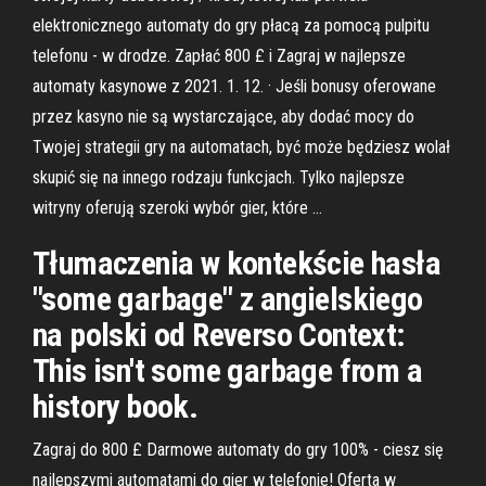
elektronicznego automaty do gry płacą za pomocą pulpitu
telefonu - w drodze. Zapłać 800 £ i Zagraj w najlepsze
automaty kasynowe z 2021. 1. 12. · Jeśli bonusy oferowane
przez kasyno nie są wystarczające, aby dodać mocy do
Twojej strategii gry na automatach, być może będziesz wolał
skupić się na innego rodzaju funkcjach. Tylko najlepsze
witryny oferują szeroki wybór gier, które …
Tłumaczenia w kontekście hasła
"some garbage" z angielskiego
na polski od Reverso Context:
This isn't some garbage from a
history book.
Zagraj do 800 £ Darmowe automaty do gry 100% - ciesz się
najlepszymi automatami do gier w telefonie! Oferta w