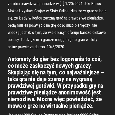
zarobic prawdziwe pieniadze w […] 1/20/2021 Jaki Bonus
Można Uzyskać, Grając w Sloty Online. Niektórzy gracze boją
się, że kiedy w końcu zaczną grać na prawdziwe pieniądze,
będą musieli poświęcić na grę dość dużo pieniędzy. Nie
wiedzą jednak o tym, że wiele kasyn oferuje bardzo ciekawe
bonusy. To dzięki nim gracze mogą często grać w sloty
online prawie za darmo. 10/8/2020
Automaty do gier bez logowania to coś,
co może zaskoczyć nowych graczy.
Skupiając się na tym, co najważniejsze –
taka gra nie daje szansy na wygraną
prawdziwej gotówki. W przypadku gry na
prawdziwe pieniądze anonimowość jest
niemożliwa. Można więc powiedzieć, że
mowa o grze na wirtualne pieniądze.