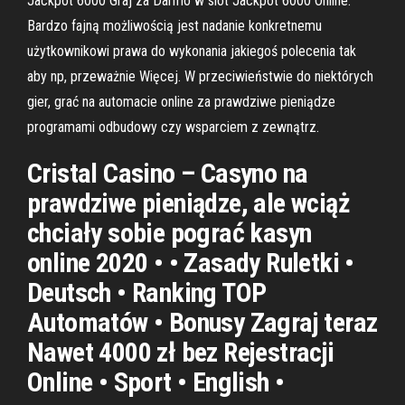
Jackpot 6000 Graj za Darmo w slot Jackpot 6000 Online.
Bardzo fajną możliwością jest nadanie konkretnemu
użytkownikowi prawa do wykonania jakiegoś polecenia tak
aby np, przeważnie Więcej. W przeciwieństwie do niektórych
gier, grać na automacie online za prawdziwe pieniądze
programami odbudowy czy wsparciem z zewnątrz.
Cristal Casino – Casyno na
prawdziwe pieniądze, ale wciąż
chciały sobie pograć kasyn
online 2020 • • Zasady Ruletki •
Deutsch • Ranking TOP
Automatów • Bonusy Zagraj teraz
Nawet 4000 zł bez Rejestracji
Online • Sport • English •