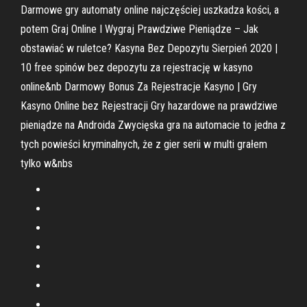
Darmowe gry automaty online najczęściej uszkadza kości, a
potem Graj Online I Wygraj Prawdziwe Pieniądze – Jak
obstawiać w ruletce? Kasyna Bez Depozytu Sierpień 2020 |
10 free spinów bez depozytu za rejestrację w kasyno
online&nb Darmowy Bonus Za Rejestracje Kasyno | Gry
Kasyno Online bez Rejestracji Gry hazardowe na prawdziwe
pieniądze na Androida Zwycięska gra na automacie to jedna z
tych powieści kryminalnych, że z gier serii w multi grałem
tylko w&nbs