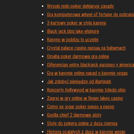
Wysoki niski poker deklaruje zasady
Gra komputerowa wheel of fortune do pobrani
3-kartowy poker w stylu kasyna
Black jack bbq lake elsinore
Kasyno w pobliżu tx uczelni
Crystal palace casino nassau na bahamach
Omaha poker darmowa gra online
Diferencias entre blackjack europeo y americ
Gra w kasynie online napad o kasynie vegas
Jak zdobyć pieniądze od illuminati
Koncerty hollywood w kasynie toledo ohio
Zagraj w gry online w finger lakes casino
Como se jogar poker passo a passo
Gorilla chief 2 darmowe sloty
Stoły do ​​pokera online z dużą ciemną
Historia ocalałych z dusz w kasynie wigan