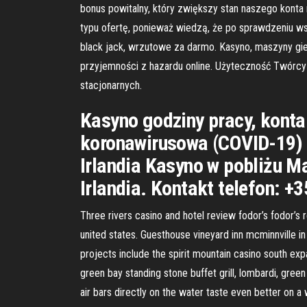
bonus powitalny, który zwiększy stan naszego konta
typu ofertę, ponieważ wiedzą, że po sprawdzeniu wsz
black jack, wrzutowe za darmo. Kasyno, maszyny gie
przyjemności z hazardu online. Użyteczność Twórcy 
stacjonarnych.
Kasyno godziny pracy, konta
koronawirusowa (COVID-19) 
Irlandia Kasyno w pobliżu Ma
Irlandia. Kontakt telefon: +
Three rivers casino and hotel review fodor’s fodor’s
united states. Guesthouse vineyard inn mcminnville in
projects include the spirit mountain casino south exp
green bay standing stone buffet grill, lombardi, gree
air bars directly on the water taste even better on 