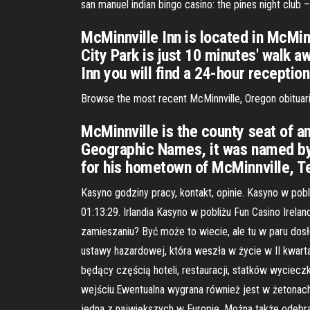
san manuel indian bingo casino: the pines night club –
McMinnville Inn is located in McMinn
City Park is just 10 minutes' walk a
Inn you will find a 24-hour reception
Browse the most recent McMinnville, Oregon obituari
McMinnville is the county seat of a
Geographic Names, it was named by 
for his hometown of McMinnville, T
Kasyno godziny pracy, kontakt, opinie. Kasyno w po
01:13:29. Irlandia Kasyno w pobliżu Fun Casino Irela
zamieszaniu? Być może to wiecie, ale tu w paru dosł
ustawy hazardowej, która weszła w życie w II kwar
będący częścią hoteli, restauracji, statków wyciecz
wejściu.Ewentualna wygrana również jest w żetonach
jedna z największych w Europie. Można także odebra