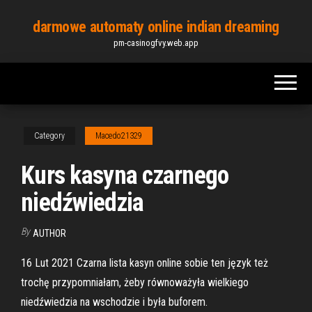
Skip
darmowe automaty online indian dreaming
to
pm-casinogfvy.web.app
the
content
Category
Macedo21329
Kurs kasyna czarnego
niedźwiedzia
By
AUTHOR
16 Lut 2021 Czarna lista kasyn online sobie ten język też
trochę przypomniałam, żeby równoważyła wielkiego
niedźwiedzia na wschodzie i była buforem.