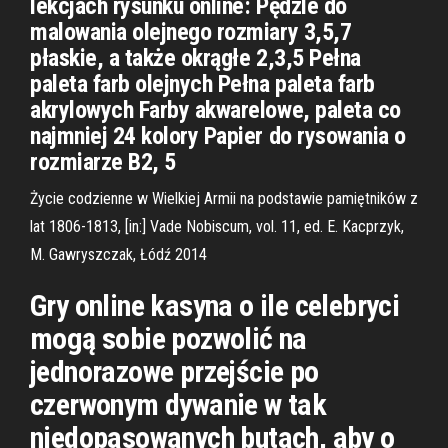
lekcjach rysunku online: Pędzle do
malowania olejnego rozmiary 3,5,7
płaskie, a także okrągłe 2,3,5 Pełna
paleta farb olejnych Pełna paleta farb
akrylowych Farby akwarelowe, paleta co
najmniej 24 kolory Papier do rysowania o
rozmiarze B2, 5
Życie codzienne w Wielkiej Armii na podstawie pamiętników z
lat 1806-1813, [in:] Vade Nobiscum, vol. 11, ed. E. Kacprzyk,
M. Gawryszczak, Łódź 2014
Gry online kasyna o ile celebryci
mogą sobie pozwolić na
jednorazowe przejście po
czerwonym dywanie w tak
niedopasowanych butach, aby o