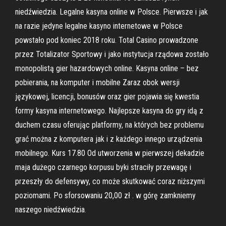
niedźwiedzia. Legalne kasyna online w Polsce. Pierwsze i jak
na razie jedyne legalne kasyno internetowe w Polsce
powstało pod koniec 2018 roku. Total Casino prowadzone
przez Totalizator Sportowy i jako instytucja rządowa zostało
monopolistą gier hazardowych online. Kasyna online – bez
pobierania, na komputer i mobilne Zaraz obok wersji
językowej, licencji, bonusów oraz gier pojawia się kwestia
formy kasyna internetowego. Najlepsze kasyna do gry idą z
duchem czasu oferując platformy, na których bez problemu
grać można z komputera jak i z każdego innego urządzenia
mobilnego. Kurs 17.80 Od utworzenia w pierwszej dekadzie
maja dużego czarnego korpusu byki straciły przewagę i
przeszły do defensywy, co może skutkować coraz niższymi
poziomami. Po sforsowaniu 20,00 zł . w górę zamkniemy
naszego niedźwiedzia.