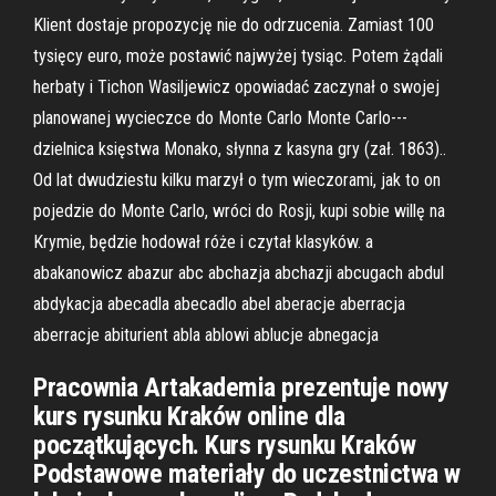
Klient dostaje propozycję nie do odrzucenia. Zamiast 100
tysięcy euro, może postawić najwyżej tysiąc. Potem żądali
herbaty i Tichon Wasiljewicz opowiadać zaczynał o swojej
planowanej wycieczce do Monte Carlo Monte Carlo---
dzielnica księstwa Monako, słynna z kasyna gry (zał. 1863)..
Od lat dwudziestu kilku marzył o tym wieczorami, jak to on
pojedzie do Monte Carlo, wróci do Rosji, kupi sobie willę na
Krymie, będzie hodował róże i czytał klasyków. a
abakanowicz abazur abc abchazja abchazji abcugach abdul
abdykacja abecadla abecadlo abel aberacje aberracja
aberracje abiturient abla ablowi ablucje abnegacja
Pracownia Artakademia prezentuje nowy
kurs rysunku Kraków online dla
początkujących. Kurs rysunku Kraków
Podstawowe materiały do uczestnictwa w