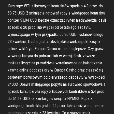
Kurs ropy WTI z lipcowych kontraktów spada o 4,9 proc. do
50,75 USD. Zamknięcie notowań ropy z wiodącego kontraktu
poniżej 53,04 USD będzie oznaczać rynek niedźwiedzia, czyli
spadek o 20 proc. lub więcej od ostatniego szczytu,
wynoszącego w tym przypadku 66,30 USD i ustanowionego
23 kwietnia. Trudno jest znaleźć jakikolwiek aspekt kasyna
online, w którym Europa Casino nie jest najlepsze. Czy grasz
w wersji kasyna do pobrania lub w wersji flash, zawsze
możesz liczyć na prawdziwie wyrafinowane doświadczenia
kasyna online podczas gry w Europa Casino oraz cieszyć się
pakietem bonusowym od pierwszego depozytu w wysokości
2400$. Obawa malejącego popytu na surowiec spowodowała
spadek kursu baryłki ropy z lipcowych kontraktów o 3,4 proc.
do 51,68 USD na zamknięciu sesji na NYMEX. Ropa z
wiodącego kontraktu jest o 22 proc. tańsza niż w momencie
ostatniego szczytu z 23 kwietnia. To oznacza rynek