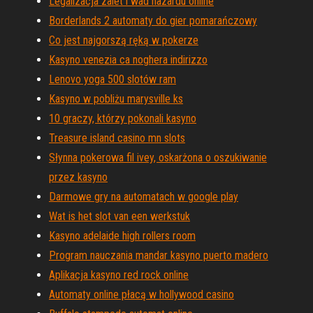
Legalizacja zalet i wad hazardu online
Borderlands 2 automaty do gier pomarańczowy
Co jest najgorszą ręką w pokerze
Kasyno venezia ca noghera indirizzo
Lenovo yoga 500 slotów ram
Kasyno w pobliżu marysville ks
10 graczy, którzy pokonali kasyno
Treasure island casino mn slots
Słynna pokerowa fil ivey, oskarżona o oszukiwanie
przez kasyno
Darmowe gry na automatach w google play
Wat is het slot van een werkstuk
Kasyno adelaide high rollers room
Program nauczania mandar kasyno puerto madero
Aplikacja kasyno red rock online
Automaty online płacą w hollywood casino