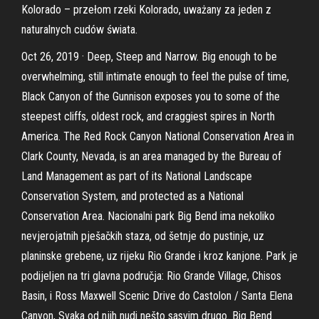
Kolorado – przełom rzeki Kolorado, uważany za jeden z
naturalnych cudów świata.
Oct 26, 2019 · Deep, Steep and Narrow. Big enough to be
overwhelming, still intimate enough to feel the pulse of time,
Black Canyon of the Gunnison exposes you to some of the
steepest cliffs, oldest rock, and craggiest spires in North
America. The Red Rock Canyon National Conservation Area in
Clark County, Nevada, is an area managed by the Bureau of
Land Management as part of its National Landscape
Conservation System, and protected as a National
Conservation Area. Nacionalni park Big Bend ima nekoliko
nevjerojatnih pješačkih staza, od šetnje do pustinje, uz
planinske grebene, uz rijeku Rio Grande i kroz kanjone. Park je
podijeljen na tri glavna područja: Rio Grande Village, Chisos
Basin, i Ross Maxwell Scenic Drive do Castolon / Santa Elena
Canyon, Svaka od njih nudi nešto sasvim drugo. Big Bend