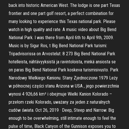
back into historic American West. The lodge is one part Texas
frontier and one part golf resort, a perfect combination for
many looking to experience this Texas national park. Please
watch in high quality and rate. A music video about Big Bend
National Park. I was there from April 6th to April 9th, 2009.
Music is by Sigur Ros, t Big Bend National Park turismi:
Tripadvisorissa on Arvostelut: 8 273 Big Bend National Park
hotelleista, nähtävyyksistä ja ravintoloista, minkä ansiosta se
on paras Big Bend National Park koskeva turismisivusto. Park
Narodowy Wielkiego Kanionu. Stany Zjednoczone 1979 Leży
w północnej części stanu Arizona w USA , jego powierzchnia
wynosi 4 926,66 km² i obejmuje Wielki Kanion Kolorado –
przełom rzeki Kolorado, uważany za jeden z naturalnych
cudów świata. Oct 26, 2019 · Deep, Steep and Narrow. Big
enough to be overwhelming, still intimate enough to feel the
pulse of time, Black Canyon of the Gunnison exposes you to