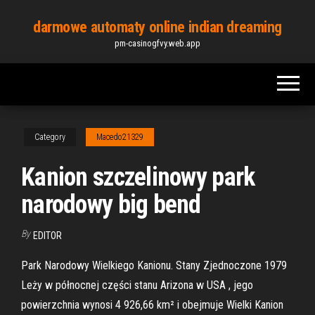
Skip
darmowe automaty online indian dreaming
to
pm-casinogfvy.web.app
the
content
Category
Macedo21329
Kanion szczelinowy park
narodowy big bend
By
EDITOR
Park Narodowy Wielkiego Kanionu. Stany Zjednoczone 1979
Leży w północnej części stanu Arizona w USA , jego
powierzchnia wynosi 4 926,66 km² i obejmuje Wielki Kanion