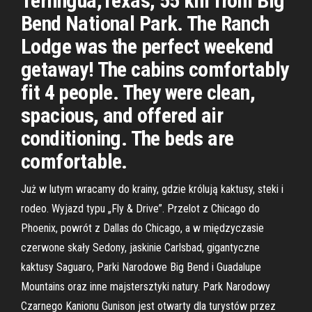
Terlingua,Texas, 55 km from Big
Bend National Park. The Ranch
Lodge was the perfect weekend
getaway! The cabins comfortably
fit 4 people. They were clean,
spacious, and offered air
conditioning. The beds are
comfortable.
Już w lutym wracamy do krainy, gdzie królują kaktusy, steki i
rodeo. Wyjazd typu „Fly & Drive”. Przelot z Chicago do
Phoenix, powrót z Dallas do Chicago, a w międzyczasie
czerwone skały Sedony, jaskinie Carlsbad, gigantyczne
kaktusy Saguaro, Parki Narodowe Big Bend i Guadalupe
Mountains oraz inne majstersztyki natury. Park Narodowy
Czarnego Kanionu Gunison jest otwarty dla turystów przez