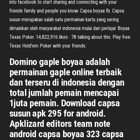
into facebook to start sharing and connecting with your
friends family and people you know. Capsa boyaa fb. Capsa
susun merupakan salah satu permainan kartu yang sering
dimainkan oleh masyarakat indonesia mulai dari perlajar Boyaa
Texas Poker. 14,822,916 likes · 78 talking about this. Play free
Texas Hold'em Poker with your friends.
Domino gaple boyaa adalah
permainan gaple online terbaik
dan terseru di indonesia dengan
total jumlah pemain mencapai
1juta pemain. Download capsa
susun apk 295 for android.
Apklizard editors team note
android capsa boyaa 323 capsa