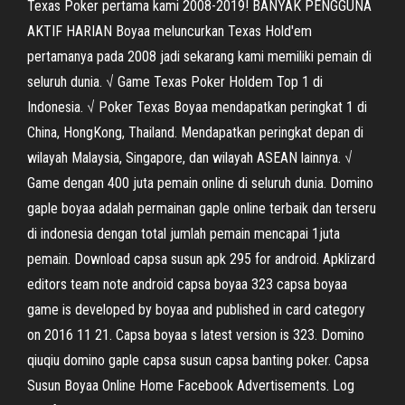
Texas Poker pertama kami 2008-2019! BANYAK PENGGUNA
AKTIF HARIAN Boyaa meluncurkan Texas Hold'em
pertamanya pada 2008 jadi sekarang kami memiliki pemain di
seluruh dunia. √ Game Texas Poker Holdem Top 1 di
Indonesia. √ Poker Texas Boyaa mendapatkan peringkat 1 di
China, HongKong, Thailand. Mendapatkan peringkat depan di
wilayah Malaysia, Singapore, dan wilayah ASEAN lainnya. √
Game dengan 400 juta pemain online di seluruh dunia. Domino
gaple boyaa adalah permainan gaple online terbaik dan terseru
di indonesia dengan total jumlah pemain mencapai 1juta
pemain. Download capsa susun apk 295 for android. Apklizard
editors team note android capsa boyaa 323 capsa boyaa
game is developed by boyaa and published in card category
on 2016 11 21. Capsa boyaa s latest version is 323. Domino
qiuqiu domino gaple capsa susun capsa banting poker. Capsa
Susun Boyaa Online Home Facebook Advertisements. Log