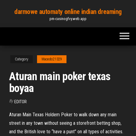
Skip
darmowe automaty online indian dreaming
to
pm-casinogfvy.web.app
the
content
Category
Macedo21329
Aturan main poker texas
boyaa
By
EDITOR
Aturan Main Texas Holdem Poker to walk down any main
street in any town without seeing a storefront betting shop,
and the British love to “have a punt” on all types of activities.