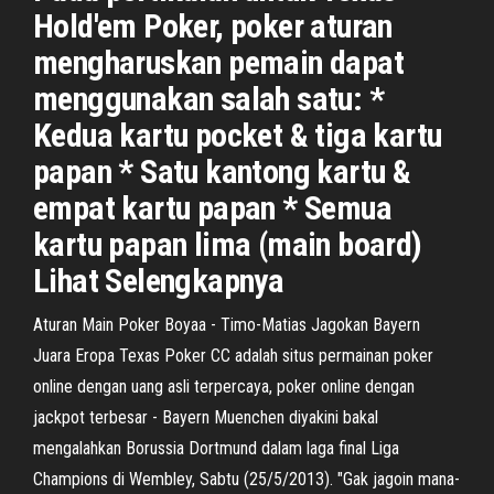
Hold'em Poker, poker aturan
mengharuskan pemain dapat
menggunakan salah satu: *
Kedua kartu pocket & tiga kartu
papan * Satu kantong kartu &
empat kartu papan * Semua
kartu papan lima (main board)
Lihat Selengkapnya
Aturan Main Poker Boyaa - Timo-Matias Jagokan Bayern
Juara Eropa Texas Poker CC adalah situs permainan poker
online dengan uang asli terpercaya, poker online dengan
jackpot terbesar - Bayern Muenchen diyakini bakal
mengalahkan Borussia Dortmund dalam laga final Liga
Champions di Wembley, Sabtu (25/5/2013). "Gak jagoin mana-