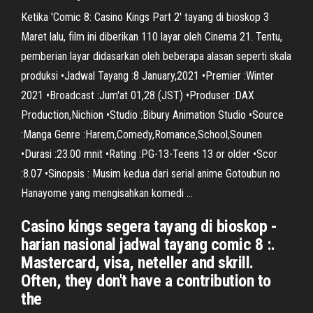
Ketika 'Comic 8: Casino Kings Part 2' tayang di bioskop 3
Maret lalu, film ini diberikan 110 layar oleh Cinema 21. Tentu,
pemberian layar didasarkan oleh beberapa alasan seperti skala
produksi •Jadwal Tayang :8 January,2021 •Premier :Winter
2021 •Broadcast :Jum'at 01,28 (JST) •Produser :DAX
Production,Nichion •Studio :Bibury Animation Studio •Source
:Manga Genre :Harem,Comedy,Romance,School,Sounen
•Durasi :23.00 mnit •Rating :PG-13-Teens 13 or older •Scor
:8.07 •Sinopsis : Musim kedua dari serial anime Gotoubun no
Hanayome yang mengisahkan komedi …
Casino kings segera tayang di bioskop -
harian nasional jadwal tayang comic 8 :.
Mastercard, visa, neteller and skrill.
Often, they don't have a contribution to
the