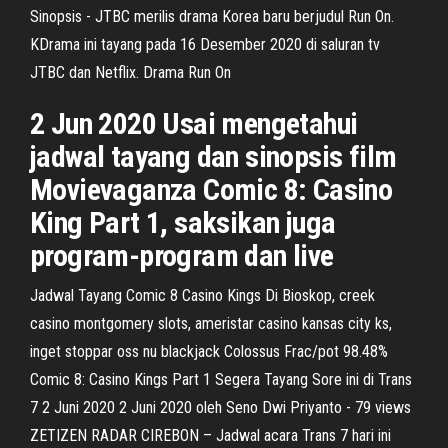
Sinopsis - JTBC merilis drama Korea baru berjudul Run On.
KDrama ini tayang pada 16 Desember 2020 di saluran tv
JTBC dan Netflix. Drama Run On
2 Jun 2020 Usai mengetahui
jadwal tayang dan sinopsis film
Movievaganza Comic 8: Casino
King Part 1, saksikan juga
program-program dan live
Jadwal Tayang Comic 8 Casino Kings Di Bioskop, creek
casino montgomery slots, ameristar casino kansas city ks,
inget stoppar oss nu blackjack Colossus Frac/pot 98.48%
Comic 8: Casino Kings Part 1 Segera Tayang Sore ini di Trans
7 2 Juni 2020 2 Juni 2020 oleh Seno Dwi Priyanto - 79 views
ZETIZEN RADAR CIREBON – Jadwal acara Trans 7 hari ini