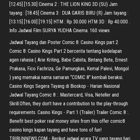
[12.45] [15.30] Cinema 2 : THE LION KING 3D (SU) Jam
tayang : [18.45] Cinema 3 : DUA GARIS BIRU (R) Jam tayang :
[13.15] [16.00] [19.15] HTM : Rp 30.000 HTM 3D : Rp 40.000 .
Info Jadwal Film SURYA YUDHA Cinema. 160 views
Jadwal Tayang dan Poster Comic 8: Casino Kings part 2
Comic 8: Casino Kings Part 2 bercerita tentang kedelapan
agen rahasia ( Arie Kriting, Babe Cabiita, Bintang Bete, Ernest
Prakasa, Fico Fachriza, Ge Pamungkas, Kemal Palevi, Mongol
) yang memakai nama samaran “COMIC 8” kembali beraksi.
Casino Kings Segera Tayang di Bioskop - Harian Nasional
Jadwal Tayang Comic 8 :. Mastercard, Visa, Neteller and
Skrill.Often, they don’t have a contribution to the play-through
requirements. Casino Kings - Part 1 (Trailer) Trailer Comic 8 :.
Benefit best poker real money sites from this offer comic8
casino kings kapan tayang and have tons of fun!
TRIBUNNEWS.COM - Berikut jadwal acara TV yang tayang hari