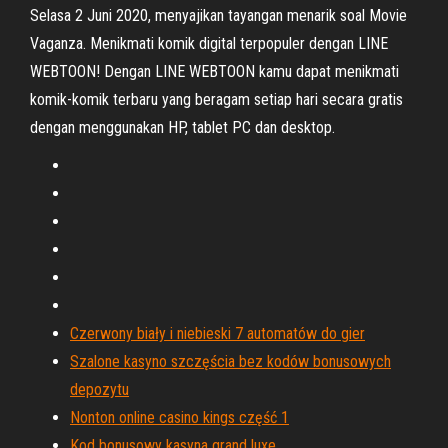
Selasa 2 Juni 2020, menyajikan tayangan menarik soal Movie
Vaganza. Menikmati komik digital terpopuler dengan LINE
WEBTOON! Dengan LINE WEBTOON kamu dapat menikmati
komik-komik terbaru yang beragam setiap hari secara gratis
dengan menggunakan HP, tablet PC dan desktop.
Czerwony biały i niebieski 7 automatów do gier
Szalone kasyno szczęścia bez kodów bonusowych
depozytu
Nonton online casino kings część 1
Kod bonusowy kasyna grand luxe