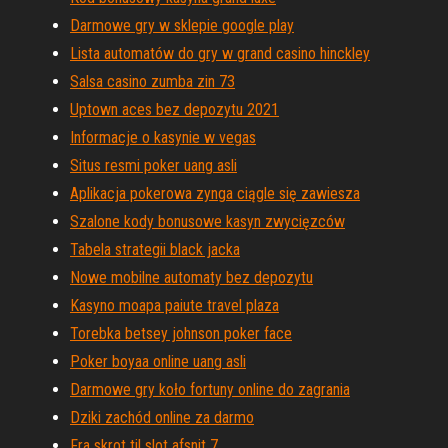
Darmowe gry w sklepie google play
Lista automatów do gry w grand casino hinckley
Salsa casino zumba zin 73
Uptown aces bez depozytu 2021
Informacje o kasynie w vegas
Situs resmi poker uang asli
Aplikacja pokerowa zynga ciągle się zawiesza
Szalone kody bonusowe kasyn zwycięzców
Tabela strategii black jacka
Nowe mobilne automaty bez depozytu
Kasyno moapa paiute travel plaza
Torebka betsey johnson poker face
Poker boyaa online uang asli
Darmowe gry koło fortuny online do zagrania
Dziki zachód online za darmo
Fra skrot til slot afsnit 7