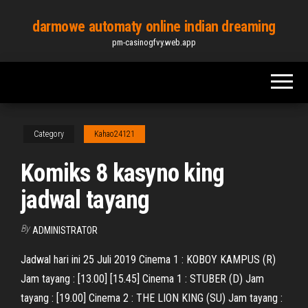
Skip
darmowe automaty online indian dreaming
to
pm-casinogfvy.web.app
the
content
Category
Kahao24121
Komiks 8 kasyno king
jadwal tayang
By
ADMINISTRATOR
Jadwal hari ini 25 Juli 2019 Cinema 1 : KOBOY KAMPUS (R)
Jam tayang : [13.00] [15.45] Cinema 1 : STUBER (D) Jam
tayang : [19.00] Cinema 2 : THE LION KING (SU) Jam tayang :