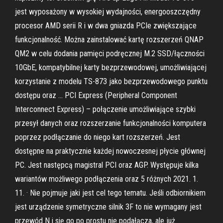
jest wyposażony w wysokiej wydajności, energooszczędny
procesor AMD serii R i w dwa gniazda PCIe zwiększające
funkcjonalność. Można zainstalować kartę rozszerzeń QNAP
QM2 w celu dodania pamięci podręcznej M.2 SSD/łączności
10GbE, kompatybilnej karty bezprzewodowej, umożliwiającej
korzystanie z modelu TS-873 jako bezprzewodowego punktu
dostępu oraz … PCI Express (Peripheral Component
Interconnect Express) – połączenie umożliwiające szybki
przesył danych oraz rozszerzanie funkcjonalności komputera
poprzez podłączanie do niego kart rozszerzeń. Jest
dostępne na praktycznie każdej nowoczesnej płycie głównej
PC. Jest następcą magistral PCI oraz AGP. Występuje kilka
wariantów możliwego podłączenia oraz 5 różnych 2021. 1.
11. · Nie pojmuje jaki jest cel tego tematu. Jeśli odbiornikiem
jest urządzenie symetryczne silnik 3F to nie wymagany jest
przewód N i się go po prostu nie podałącza, ale już