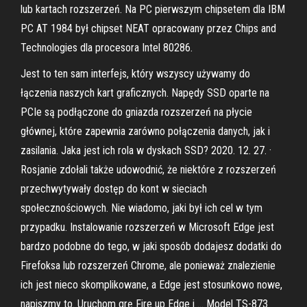
lub kartach rozszerzeń. Na PC pierwszym chipsetem dla IBM
PC AT 1984 był chipset NEAT opracowany przez Chips and
Technologies dla procesora Intel 80286.
Jest to ten sam interfejs, który wszyscy używamy do
łączenia naszych kart graficznych. Napędy SSD oparte na
PCIe są podłączone do gniazda rozszerzeń na płycie
głównej, które zapewnia zarówno połączenia danych, jak i
zasilania. Jaka jest ich rola w dyskach SSD? 2020. 12. 27. ·
Rosjanie zdołali także udowodnić, że niektóre z rozszerzeń
przechwytywały dostęp do kont w sieciach
społecznościowych. Nie wiadomo, jaki był ich cel w tym
przypadku. Instalowanie rozszerzeń w Microsoft Edge jest
bardzo podobne do tego, w jaki sposób dodajesz dodatki do
Firefoksa lub rozszerzeń Chrome, ale ponieważ znalezienie
ich jest nieco skomplikowane, a Edge jest stosunkowo nowe,
napiszmy to. Uruchom grę Fire up Edge i … Model TS-873