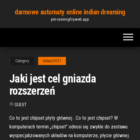
Skip
darmowe automaty online indian dreaming
to
pm-casinogfvy.web.app
the
content
Category
Kahao24121
Jaki jest cel gniazda
rozszerzeń
By
GUEST
Co to jest chipset płyty głównej . Co to jest chipset? W
komputerach termin „chipset” odnosi się zwykle do zestawu
wyspecjalizowanych układów na komputerze, płycie głównej