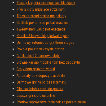
Zasady krupiera mohegan sun blackjack
Ffxiii 2 sloty migające strzałkami
Treasure island casino mn pakiety
Gottlieb poker face pinball machine
Tweewielers van t slot enschede
Komiks 8 kasyno king jadwal tayang
Darmowy automat do gry three stoges
Pokoje pokera w kasynie graton
Gorilla chief 2 darmowe sloty
Główne kasyno mobilne tom bez depozytu
Stary dom gniazdo żyletki
Automaty bez depozytu australia
Darmowe gry na pc bez internetu
Filc i wyściółka stołu do pokera
Lepsza gra slotowa online
Pretlow wprowadza rachunek za pokera online