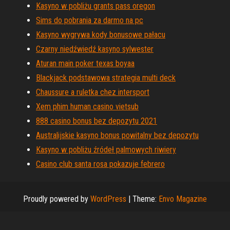
Kasyno w pobliżu grants pass oregon
Sims do pobrania za darmo na pc
Kasyno wygrywa kody bonusowe pałacu
Czarny niedźwiedź kasyno sylwester
Aturan main poker texas boyaa
Blackjack podstawowa strategia multi deck
Chaussure a ruletka chez intersport
Xem phim human casino vietsub
888 casino bonus bez depozytu 2021
Australijskie kasyno bonus powitalny bez depozytu
Kasyno w pobliżu źródeł palmowych riwiery
Casino club santa rosa pokazuje febrero
Proudly powered by
WordPress
|
Theme:
Envo Magazine