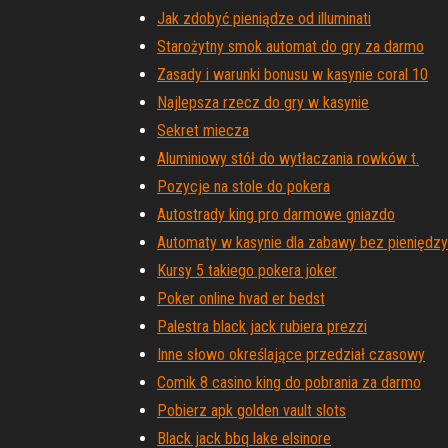
Jak zdobyć pieniądze od illuminati
Starożytny smok automat do gry za darmo
Zasady i warunki bonusu w kasynie coral 10
Najlepsza rzecz do gry w kasynie
Sekret miecza
Aluminiowy stół do wytłaczania rowków t.
Pozycje na stole do pokera
Autostrady king pro darmowe gniazdo
Automaty w kasynie dla zabawy bez pieniędzy
Kursy 5 takiego pokera joker
Poker online hvad er bedst
Palestra black jack rubiera prezzi
Inne słowo określające przedział czasowy
Comik 8 casino king do pobrania za darmo
Pobierz apk golden vault slots
Black jack bbq lake elsinore