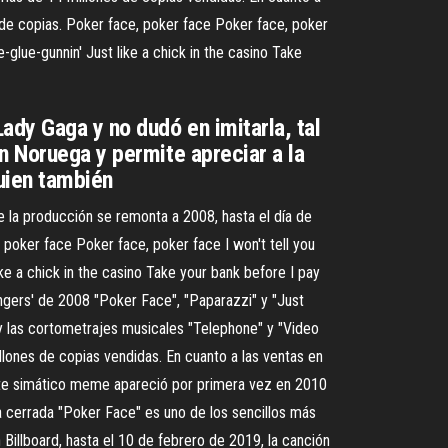
s de copias. Poker face, poker face Poker face, poker
ve-glue-gunnin' Just like a chick in the casino Take
ady Gaga y no dudó en imitarla, tal
n Noruega y permite apreciar a la
uien también
 la producción se remonta a 2008, hasta el día de
poker face Poker face, poker face I won't tell you
like a chick in the casino Take your bank before I pay
ngers' de 2008 "Poker Face", "Paparazzi" y "Just
 las cortometrajes musicales "Telephone" y "Video
lones de copias vendidas. En cuanto a las ventas en
 Este simático meme apareció por primera vez en 2010
ca cerrada "Poker Face" es uno de los sencillos más
Billboard, hasta el 10 de febrero de 2019, la canción