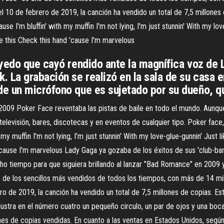
 el 10 de febrero de 2019, la canción ha vendido un total de 7,5 millone
ause I'm bluffin' with my muffin I'm not lying, I'm just stunnin' With my lo
se this Check this hand 'cause I'm marvelous
yedo que cayó rendido ante la magnífica voz de L
 La grabación se realizó en la sala de su casa e
e un micrófono que es sujetado por su dueño, q
 2009 Poker Face reventaba las pistas de baile en todo el mundo. Aunque
evisión, bares, discotecas y en eventos de cualquier tipo. Poker face, 
h my muffin I'm not lying, I'm just stunnin' With my love-glue-gunnin' Just 
 'cause I'm marvelous Lady Gaga ya gozaba de los éxitos de sus 'club-ba
 tiempo para que siguiera brillando al lanzar "Bad Romance" en 2009 y
o de los sencillos más vendidos de todos los tiempos, con más de 14 mil
ero de 2019, la canción ha vendido un total de 7,5 millones de copias.
 ilustra en el número cuatro un pequeño circulo, un par de ojos y una bo
s de copias vendidas. En cuanto a las ventas en Estados Unidos, según 