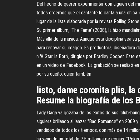
Del hecho de querer experimentar con alguien del mi
todos creemos que el cantante le canta a una chica 
lugar de la lista elaborada por la revista Rolling S
Su primer álbum, ‘The Fame’ (2008), la hizo mundial
Más allá de la música; Aunque esta disciplina sea s
para renovar su imagen. Es productora, diseñadora d
n 'A Star Is Born', dirigida por Bradley Cooper. Este
en un video de Facebook. La grabación se realizó en
por su dueño, quien también
listo, dame coronita plis, 
Resume la biografía de los 
Lady Gaga ya gozaba de los éxitos de sus 'club-ban
siguiera brillando al lanzar "Bad Romance" en 2009 y
vendidos de todos los tiempos, con más de 14 millone
ha vendido un total de 7,5 millones de copias. "Poke