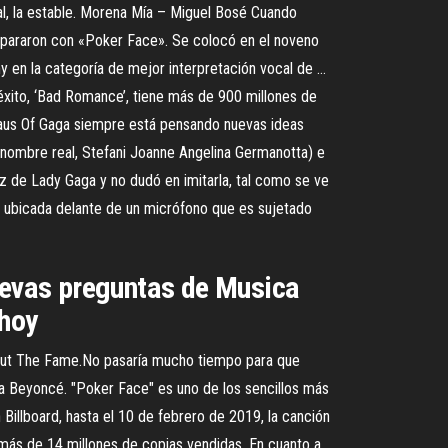
al, la estable. Morena Mía – Miguel Bosé Cuando
ompararon con «Poker Face». Se colocó en el noveno
y en la categoría de mejor interpretación vocal de …
xito, ‘Bad Romance’, tiene más de 900 millones de
 Haus Of Gaga siempre está pensando nuevas ideas
 nombre real, Stefani Joanne Angelina Germanotta) e
oz de Lady Gaga y no dudó en imitarla, tal como se ve
n ubicada delante de un micrófono que es sujetado
Nuevas preguntas de Musica
 hoy
ebut The Fame.No pasaría mucho tiempo para que
la Beyoncé. "Poker Face" es uno de los sencillos más
Billboard, hasta el 10 de febrero de 2019, la canción
 más de 14 millones de copias vendidas. En cuanto a