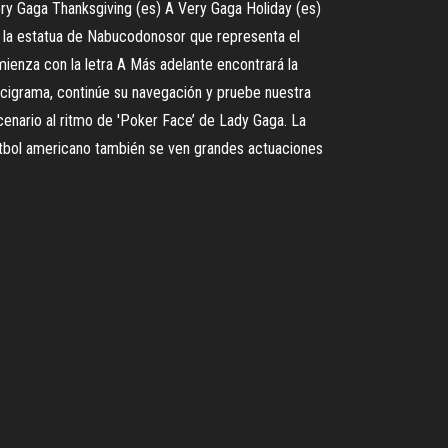
ry Gaga Thanksgiving (es) A Very Gaga Holiday (es)
En la estatua de Nabucodonosor que representa el
ienza con la letra A Más adelante encontrará la
ucigrama, continúe su navegación y pruebe nuestra
cenario al ritmo de 'Poker Face’ de Lady Gaga. La
útbol americano también se ven grandes actuaciones