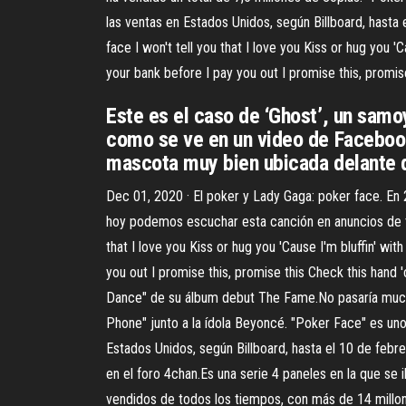
las ventas en Estados Unidos, según Billboard, hasta
face I won't tell you that I love you Kiss or hug you 'C
your bank before I pay you out I promise this, promi
Este es el caso de ‘Ghost’, un samo
como se ve en un video de Facebook.
mascota muy bien ubicada delante d
Dec 01, 2020 · El poker y Lady Gaga: poker face. En
hoy podemos escuchar esta canción en anuncios de tel
that I love you Kiss or hug you 'Cause I'm bluffin' wit
you out I promise this, promise this Check this hand
Dance" de su álbum debut The Fame.No pasaría mucho
Phone" junto a la ídola Beyoncé. "Poker Face" es un
Estados Unidos, según Billboard, hasta el 10 de febr
en el foro 4chan.Es una serie 4 paneles en la que se
vendidos de todos los tiempos, con más de 14 millone