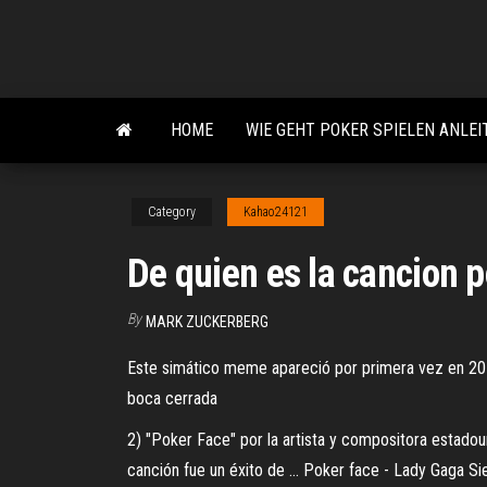
Skip
to
the
content
HOME
WIE GEHT POKER SPIELEN ANLE
Category
Kahao24121
De quien es la cancion 
By
MARK ZUCKERBERG
Este simático meme apareció por primera vez en 2010 
boca cerrada
2) "Poker Face" por la artista y compositora estado
canción fue un éxito de … Poker face - Lady Gaga Sie