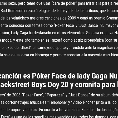
smo sexo, pero tener que usar “cara de póker” para mirar a la pareja re
«Bad Romance» recibió elogios de la mayoría de los críticos, que la c
tone de las veinticinco mejores canciones de 2009 y ganó un premio Gramm
mente conocida con temas como ‘Poker Face’ y ‘Just Dance’. Su mayor é
u pasión, Lady Gaga ha destacado en otros elementos. Su casa creativa
e moda, y este año también se lanzará como actriz protagónica (con su
 es el caso de ‘Ghost’, un samoyedo que cayó rendido ante la magnífica v
 la sala de su casa en Noruega y permite apreciar a la mascota muy bie
la canción es Póker Face de lady Gaga 
Backstreet Boys Doy 20 y coronita para
gers' de 2008 "Poker Face", "Paparazzi" y "Just Dance" de su álbum d
 las cortometrajes musicales "Telephone" y "Video Phone" junto a la ído
s de copias vendidas. En cuanto a las ventas en Estados Unidos, según 
r Face" es uno de los sencillos más vendidos de todos los tiempos, con