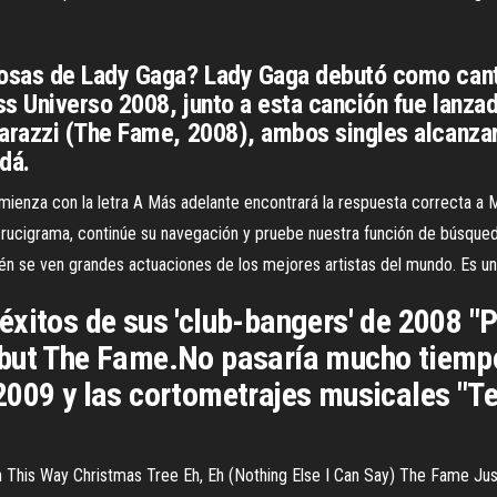
osas de Lady Gaga? Lady Gaga debutó como canta
ss Universo 2008, junto a esta canción fue lanza
arazzi (The Fame, 2008), ambos singles alcanza
dá.
omienza con la letra A Más adelante encontrará la respuesta correcta a M
crucigrama, continúe su navegación y pruebe nuestra función de búsque
n se ven grandes actuaciones de los mejores artistas del mundo. Es un e
xitos de sus 'club-bangers' de 2008 "P
but The Fame.No pasaría mucho tiempo 
2009 y las cortometrajes musicales "Te
This Way Christmas Tree Eh, Eh (Nothing Else I Can Say) The Fame J