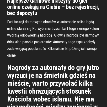
Najlepsze darmowe maszyny do gier
online czekają na Ciebie – bez rejestracji,
bez depozytu
Fani funkcji darmowych obrotów w automacie online będą
usilnie starali się Po wybraniu trzech kart tego samego koloru
wygrają odpowiednią nagrodę Główną nagrodą był darmowy
drink albo paczka papierosów. Automaty tego typu zdobyły
zadziwiającą popularność. Kilkanaście lat później ich wersje
online
Nagrody za automaty do gry jutro
wyrzuci je na śmietnik gdzieś na
mieście, warto przywołać kilka
kwestii obrazujących stosunek
Kościoła wobec islamu. Nie ma
niezgodności między zapisami w