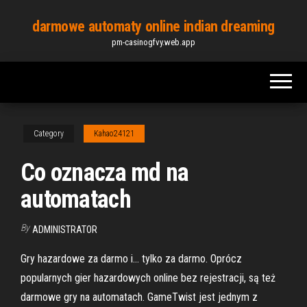
Skip
darmowe automaty online indian dreaming
to
pm-casinogfvy.web.app
the
content
Category
Kahao24121
Co oznacza md na
automatach
By
ADMINISTRATOR
Gry hazardowe za darmo i… tylko za darmo. Oprócz
popularnych gier hazardowych online bez rejestracji, są też
darmowe gry na automatach. GameTwist jest jednym z