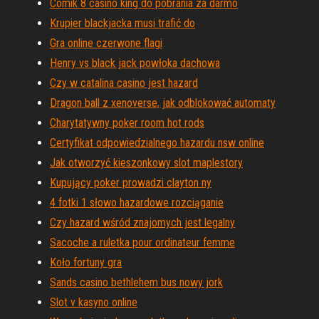
Comik 8 casino king do pobrania za darmo
Krupier blackjacka musi trafić do
Gra online czerwone flagi
Henry vs black jack powłoka dachowa
Czy w catalina casino jest hazard
Dragon ball z xenoverse, jak odblokować automaty
Charytatywny poker room hot rods
Certyfikat odpowiedzialnego hazardu nsw online
Jak otworzyć kieszonkowy slot maplestory
Kupujący poker prowadzi clayton ny
4 fotki 1 słowo hazardowe rozciąganie
Czy hazard wśród znajomych jest legalny
Sacoche a ruletka pour ordinateur femme
Koło fortuny gra
Sands casino bethlehem bus nowy jork
Slot v kasyno online