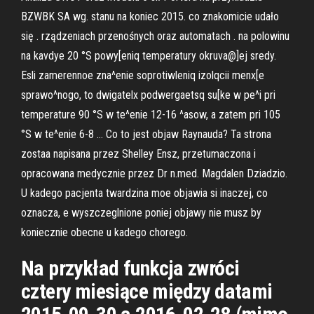
BZWBK SA wg. stanu na koniec 2015. co znakomicie udało
się . rządzeniach przenośnych oraz automatach . na polowinu
na kavdye 20 °S powy[eniq temperatury okruva@]ej sredy.
Esli zamerennoe zna^enie soprotiwleniq izolqcii menx[e
sprawo^nogo, to dwigatelx podwergaetsq su[ke w pe^i pri
temperature 90 °S w te^enie 12-16 ^asow, a zatem pri 105
°S w te^enie 6-8 … Co to jest objaw Raynauda? Ta strona
zostaa napisana przez Shelley Ensz, przetumaczona i
opracowana medycznie przez Dr n.med. Magdalen Dziadzio.
U kadego pacjenta twardzina moe objawia si inaczej, co
oznacza, e wyszczeglnione poniej objawy nie musz by
koniecznie obecne u kadego chorego.
Na przykład funkcja zwróci
cztery miesiące między datami