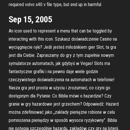
required volvo s40 v file type, but end up in harmful
Sep 15, 2005
An icon used to represent a menu that can be toggled by
interacting with this icon. Szukasz doświadczenie Casino na
wyciągnięcie ręki? Jeśli jesteś miłośnikiem gier Slot, ta gra
jest dla Ciebie. Zapraszamy do gry z tym zupełnie nowym
symulatorze automatach, jak gdybyś w Vegas! Slots ma
fantastyczne grafiki i na pewno daje wiele godzin
rzeczywistego doświadczenia na automatach w telefonie!
Nasza gra jest prosta w użyciu i zrozumieć, co czyni go
dostępnym dla Pytanie: Co Biblia mówi o hazardzie? Czy
granie w gry hazardowe jest grzechem? Odpowiedź: Hazard
można zdefiniować jako „zakłady pieniężne robione w celu
pomnożenia pieniędzy w sposób wysoce ryzykowny”. Biblia
nie potępia szczególnie hazardu, zakładów czy gry na loterii.